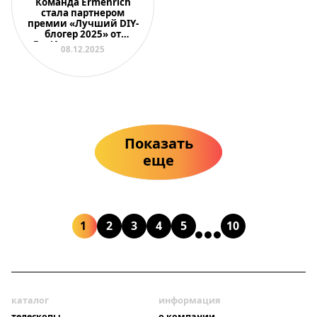
Команда Ermenrich
стала партнером
премии «Лучший DIY-
блогер 2025» от
ВсеИнструменты.ру
08.12.2025
Показать
еще
1
2
3
4
5
10
каталог
информация
телескопы
о компании