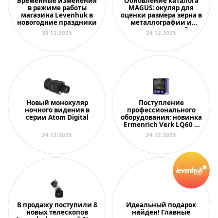
Временные изменения
Обновление каталога
в режиме работы
MAGUS: окуляр для
магазина Levenhuk в
оценки размера зерна в
новогодние праздники
металлографии и
универсальный
30.12.2025
24.12.2025
держатель для
инвертированных
микроскопов
Новый монокуляр
Поступление
ночного видения в
профессионального
серии Atom Digital
оборудования: новинка
Ermenrich Verk LQ60 и
популярные
24.12.2025
24.12.2025
инструменты в
обновленном дизайне
В продажу поступили 8
Идеальный подарок
новых телескопов
найден! Главные