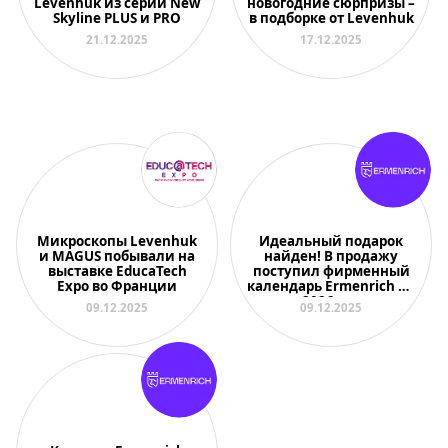
Levenhuk из серий New
новогодние сюрпризы –
Skyline PLUS и PRO
в подборке от Levenhuk
21.12.2025
17.12.2025
Микроскопы Levenhuk
Идеальный подарок
и MAGUS побывали на
найден! В продажу
выставке EducaTech
поступил фирменный
Expo во Франции
календарь Ermenrich на
2026 год
09.12.2025
09.12.2025