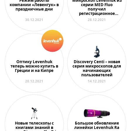
Режим работы
Микроскоп Levenhuk из
компании «Левенгук» в
серии MED Fluo
праздничные дни
получил
регистрационное
удостоверение
30.12.2021
28.12.2021
Министерства
здравоохранения
Оптику Levenhuk
Discovery Centi – новая
теперь можно купить в
серия микроскопов для
Греции и на Кипре
начинающих
пользователей
20.12.2021
14.12.2021
Новые телескопы с
Большое обновление
книгами знаний в
линейки Levenhuk Ra