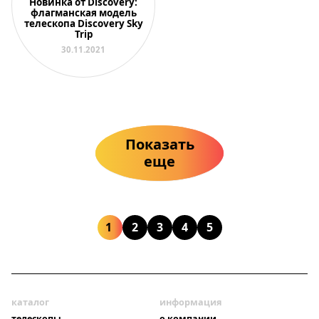
Новинка от Discovery:
флагманская модель
телескопа Discovery Sky
Trip
30.11.2021
Показать
еще
1
2
3
4
5
каталог
информация
телескопы
о компании