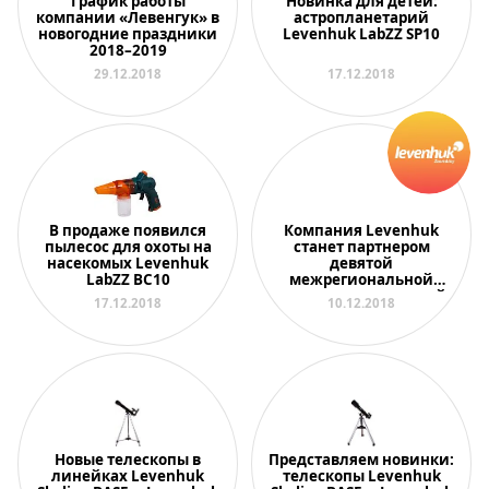
График работы
Новинка для детей:
компании «Левенгук» в
астропланетарий
новогодние праздники
Levenhuk LabZZ SP10
2018–2019
29.12.2018
17.12.2018
В продаже появился
Компания Levenhuk
пылесос для охоты на
станет партнером
насекомых Levenhuk
девятой
LabZZ BC10
межрегиональной
научно-практической
17.12.2018
10.12.2018
конференции
Новые телескопы в
Представляем новинки:
линейках Levenhuk
телескопы Levenhuk