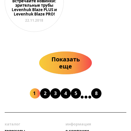
Встречайте новинки:
зрительные трубы
Levenhuk Blaze PLUS и
Levenhuk Blaze PRO!
22.11.2018
Показать
еще
1
2
3
4
5
8
каталог
информация
телескопы
о компании