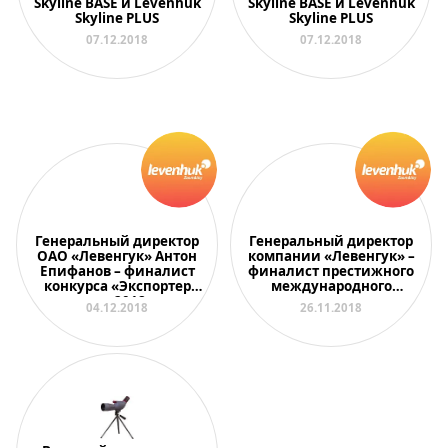
Skyline BASE и Levenhuk
Skyline BASE и Levenhuk
Skyline PLUS
Skyline PLUS
07.12.2018
07.12.2018
Генеральный директор
Генеральный директор
ОАО «Левенгук» Антон
компании «Левенгук» –
Епифанов – финалист
финалист престижного
конкурса «Экспортер
международного
года 2018»
конкурса
04.12.2018
26.11.2018
«Предприниматель
года 2018»