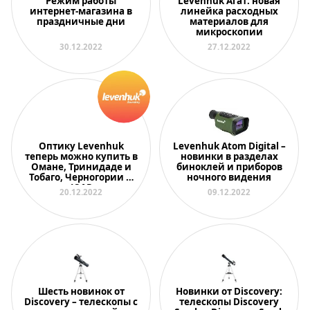
Режим работы
Levenhuk Агат: новая
интернет-магазина в
линейка расходных
праздничные дни
материалов для
микроскопии
30.12.2022
27.12.2022
Оптику Levenhuk
Levenhuk Atom Digital –
теперь можно купить в
новинки в разделах
Омане, Тринидаде и
биноклей и приборов
Тобаго, Черногории и
ночного видения
ЮАР
20.12.2022
09.12.2022
Шесть новинок от
Новинки от Discovery:
Discovery – телескопы с
телескопы Discovery