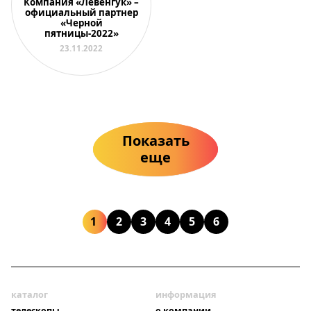
Компания «Левенгук» –
официальный партнер
«Черной
пятницы-2022»
23.11.2022
Показать
еще
1
2
3
4
5
6
каталог
информация
телескопы
о компании