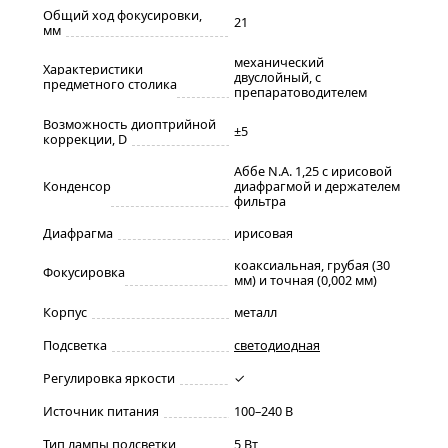
Общий ход фокусировки,
21
мм
механический
Характеристики
двуслойный, с
предметного столика
препаратоводителем
Возможность диоптрийной
±5
коррекции, D
Аббе N.A. 1,25 с ирисовой
Конденсор
диафрагмой и держателем
фильтра
Диафрагма
ирисовая
коаксиальная, грубая (30
Фокусировка
мм) и точная (0,002 мм)
Корпус
металл
Подсветка
светодиодная
Регулировка яркости
✓
Источник питания
100–240 В
Тип лампы подсветки
5 Вт