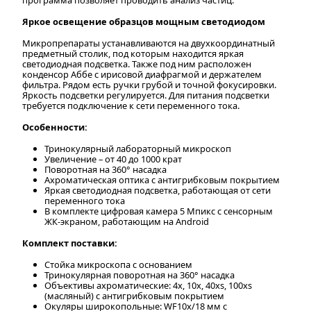
Яркое освещение образцов мощным светодиодом
Микропрепараты устанавливаются на двухкоординатный
предметный столик, под которым находится яркая
светодиодная подсветка. Также под ним расположен
конденсор Аббе с ирисовой диафрагмой и держателем
фильтра. Рядом есть ручки грубой и точной фокусировки.
Яркость подсветки регулируется. Для питания подсветки
требуется подключение к сети переменного тока.
Особенности:
Тринокулярный лабораторный микроскоп
Увеличение – от 40 до 1000 крат
Поворотная на 360° насадка
Ахроматическая оптика с антигрибковым покрытием
Яркая светодиодная подсветка, работающая от сети
переменного тока
В комплекте цифровая камера 5 Мпикс с сенсорным
ЖК-экраном, работающим на Android
Комплект поставки:
Стойка микроскопа с основанием
Тринокулярная поворотная на 360° насадка
Объективы ахроматические: 4х, 10х, 40xs, 100хs
(масляный) с антигрибковым покрытием
Окуляры широкопольные: WF10x/18 мм с