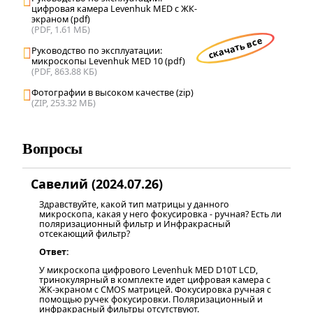
цифровая камера Levenhuk MED с ЖК-
экраном (pdf)
(PDF, 1.61 МБ)
скачать все
Руководство по эксплуатации:
микроскопы Levenhuk MED 10 (pdf)
(PDF, 863.88 КБ)
Фотографии в высоком качестве (zip)
(ZIP, 253.32 МБ)
Вопросы
Савелий (2024.07.26)
Здравствуйте, какой тип матрицы у данного
микроскопа, какая у него фокусировка - ручная? Есть ли
поляризационный фильтр и Инфракрасный
отсекающий фильтр?
Ответ:
У микроскопа цифрового Levenhuk MED D10T LCD,
тринокулярный в комплекте идет цифровая камера с
ЖК-экраном c CMOS матрицей. Фокусировка ручная с
помощью ручек фокусировки. Поляризационный и
инфракрасный фильтры отсутствуют.