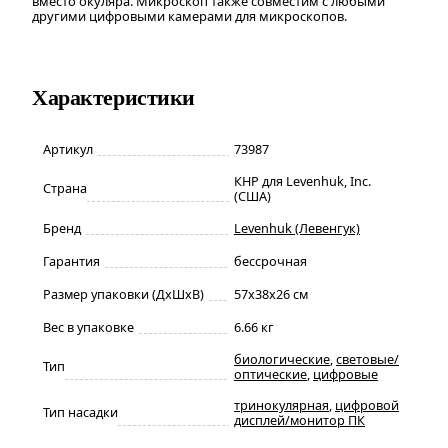
вместо окуляра. Микроскоп также совместим с любыми
другими цифровыми камерами для микроскопов.
Характеристики
Артикул
73987
КНР для Levenhuk, Inc.
Страна
(США)
Бренд
Levenhuk (Левенгук)
Гарантия
бессрочная
Размер упаковки (ДxШxВ)
57x38x26 см
Вес в упаковке
6.66 кг
биологические
,
световые/
Тип
оптические
,
цифровые
тринокулярная
,
цифровой
Тип насадки
дисплей/монитор ПК