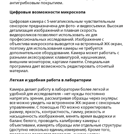
антигрибковым покрытием.
Цифровые возможности микроскопа
Цифровая камера с 5-мегапиксельным чувствительным
сенсором предназначена для фото- и видеосъемки. Высокая
детализация изображений и плавная скорость
видеороликов позволяют использовать их для
профессиональных исследований. Изображение с
объектива микроскопа выводится на встроенный ЖК-экран,
поэтому для использования камеры не требуется
дополнительное оборудование. Камера может работать с
разными аксессуарами: клавиатурой, наушниками,
внешним монитором, картами памяти. Специальная
программа дает возможность редактировать отснятый
материал.
Легкая и удобная работа в лаборатории
Камера делает работу в лаборатории более легкой и
удобной для исследователя – нет нужды постоянно
напрягать зрение, рассматривая образцы через окуляры:
все можно увидеть на встроенном ЖК-экране с сенсорным
управлением. С помощью ПО можно корректировать
размер, яркость, контрастность, гамму, резкость и
насыщенность изображения, менять время выдержки и
баланс белого, проводить калибровку камеры с
объективами, измерять образцы или отдельные структуры
(доступно несколько единиц измерения). Кроме того,
программа позволяет проводить анализ частиц.