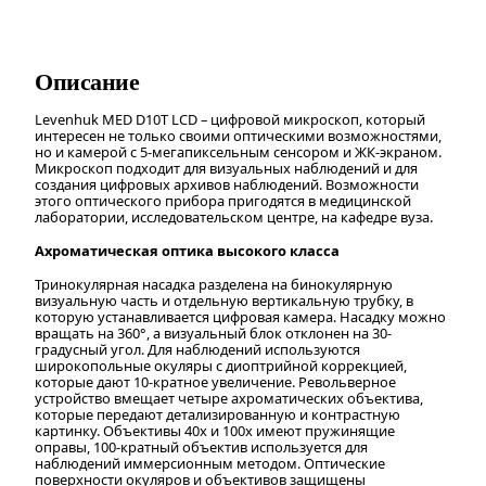
Описание
Levenhuk MED D10T LCD – цифровой микроскоп, который
интересен не только своими оптическими возможностями,
но и камерой с 5-мегапиксельным сенсором и ЖК-экраном.
Микроскоп подходит для визуальных наблюдений и для
создания цифровых архивов наблюдений. Возможности
этого оптического прибора пригодятся в медицинской
лаборатории, исследовательском центре, на кафедре вуза.
Ахроматическая оптика высокого класса
Тринокулярная насадка разделена на бинокулярную
визуальную часть и отдельную вертикальную трубку, в
которую устанавливается цифровая камера. Насадку можно
вращать на 360°, а визуальный блок отклонен на 30-
градусный угол. Для наблюдений используются
широкопольные окуляры с диоптрийной коррекцией,
которые дают 10-кратное увеличение. Револьверное
устройство вмещает четыре ахроматических объектива,
которые передают детализированную и контрастную
картинку. Объективы 40х и 100х имеют пружинящие
оправы, 100-кратный объектив используется для
наблюдений иммерсионным методом. Оптические
поверхности окуляров и объективов защищены