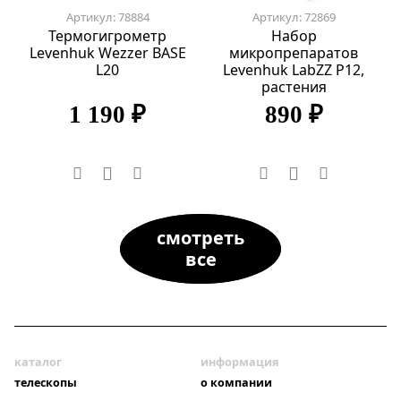
Артикул: 78884
Артикул: 72869
Термогигрометр
Набор
Levenhuk Wezzer BASE
микропрепаратов
L20
Levenhuk LabZZ P12,
растения
1 190 ₽
890 ₽
смотреть
все
каталог
информация
телескопы
о компании