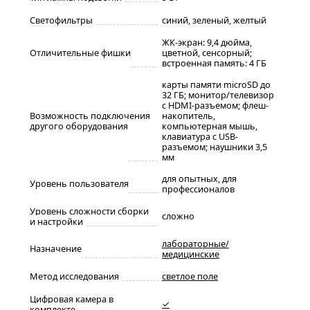
Светофильтры
синий, зеленый, желтый
ЖК-экран: 9,4 дюйма,
Отличительные фишки
цветной, сенсорный;
встроенная память: 4 ГБ
карты памяти microSD до
32 ГБ; монитор/телевизор
с HDMI-разъемом; флеш-
Возможность подключения
накопитель,
другого оборудования
компьютерная мышь,
клавиатура с USB-
разъемом; наушники 3,5
мм
для опытных, для
Уровень пользователя
профессионалов
Уровень сложности сборки
сложно
и настройки
лабораторные/
Назначение
медицинские
Метод исследования
светлое поле
Цифровая камера в
✓
комплекте