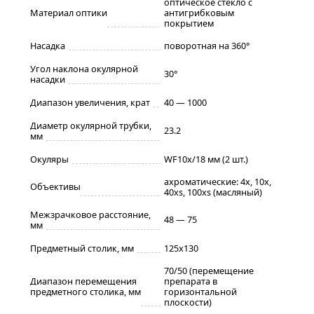
оптическое стекло с
Материал оптики
антигрибковым
покрытием
Насадка
поворотная на 360°
Угол наклона окулярной
30°
насадки
Диапазон увеличения, крат
40 — 1000
Диаметр окулярной трубки,
23.2
мм
Окуляры
WF10x/18 мм (2 шт.)
ахроматические: 4x, 10x,
Объективы
40xs, 100xs (масляный)
Межзрачковое расстояние,
48 — 75
мм
Предметный столик, мм
125х130
70/50 (перемещение
Диапазон перемещения
препарата в
предметного столика, мм
горизонтальной
плоскости)