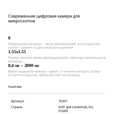
Современная цифровая камера для
микроскопов
8
Разрешение матрицы – число мегапикселей, из которых она
состоит; влияет на детализацию картинки
1.55x1.55
Размер пикселя прямо пропорционален светочувствительности
матрицы
0,4 мс – 2000 мс
Время выдержки камеры – время, в течение которого затвор
остается открытым, пропуская свет на матрицу
Наличие
Артикул
70357
Страна
КНР для Levenhuk, Inc.
(США)