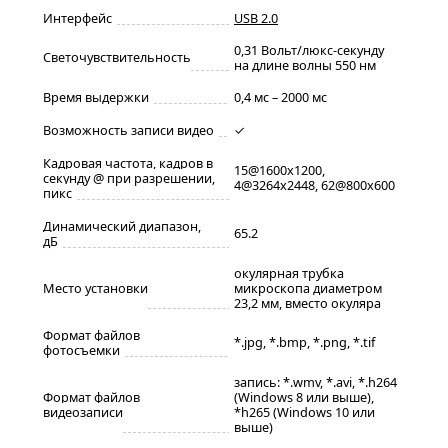
Интерфейс
USB 2.0
0,31 Вольт/люкс-секунду
Светочувствительность
на длине волны 550 нм
Время выдержки
0,4 мс – 2000 мс
Возможность записи видео
✓
Кадровая частота, кадров в
15@1600x1200,
секунду @ при разрешении,
4@3264x2448, 62@800x600
пикс
Динамический диапазон,
65.2
дБ
окулярная трубка
Место установки
микроскопа диаметром
23,2 мм, вместо окуляра
Формат файлов
*.jpg, *.bmp, *.png, *.tif
фотосъемки
запись: *.wmv, *.avi, *.h264
Формат файлов
(Windows 8 или выше),
видеозаписи
*h265 (Windows 10 или
выше)