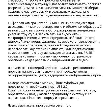
стереоскопические микроскопы. Она имеет 8-
мегапиксельную матрицу и позволяет записывать ролики с
разрешением до 3264x2448 пикселей. Вы можете выбирать
кадровую частоту съемки и создавать максимально
плавные видео с высокой детализацией и контрастностью.
Цифровая камера Levenhuk M800 PLUS пригодится при
исследовании микропрепаратов или объемных образцов. С
ее помощью вы сможете фотографировать интересные
участки структуры, записывать на видео жизнь
микроорганизмов и демонстрировать наблюдения для
широкой аудитории. Цифровая камера устанавливается на
место штатного окуляра, при необходимости можно
использовать адаптер (в комплекте). Для подключения
камеры к компьютеру используется стандартный USB-
кабель, в комплект поставки включено программное
обеспечение для работы с изображениями и видео.
В комплекте с камерой идет специальная редакционная
программа, которая позволит при необходимости
откорректировать цвета, кадрировать изображение и проч.
Камера совместима с Mac OS, Linux, Windows, для
подключения необходим порт USB 2.0.
Если приложение не запускается на вашем компьютере,
обратитесь к нам, указав операционную систему и ее
версию (для Linux: платформу и версию ядра).
Языковые пакеты программы Levenhuk: