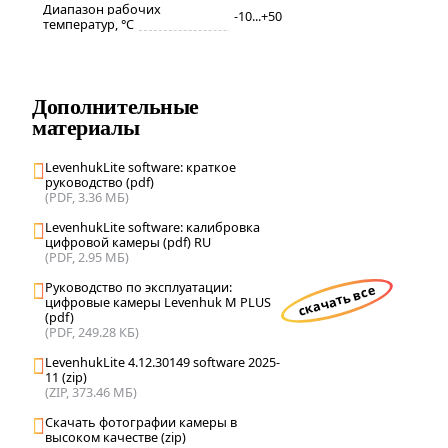
Диапазон рабочих
-10...+50
температур, °С
Дополнительные
материалы
LevenhukLite software: краткое
руководство (pdf)
(PDF, 3.36 МБ)
LevenhukLite software: калибровка
цифровой камеры (pdf) RU
(PDF, 2.95 МБ)
Руководство по эксплуатации:
скачать все
цифровые камеры Levenhuk M PLUS
(pdf)
(PDF, 249.28 КБ)
LevenhukLite 4.12.30149 software 2025-
11 (zip)
(ZIP, 373.46 МБ)
Скачать фотографии камеры в
высоком качестве (zip)