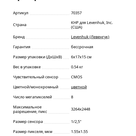
Артикул
70357
КНР для Levenhuk, Inc.
Страна
(США)
Бренд
Levenhuk (Левенгук)
Гарантия
бессрочная
Размер упаковки (ДxШxВ)
6x17x15 см
Вес в упаковке
0.54 кг
Чувствительный сенсор
CMOS
Цветной/монохромный
цветной
Число мегапикселей
8
Максимальное
3264x2448
разрешение, пикс
Размер сенсора
1/2,5"
Размер пикселя, мкм
1.55x1.55