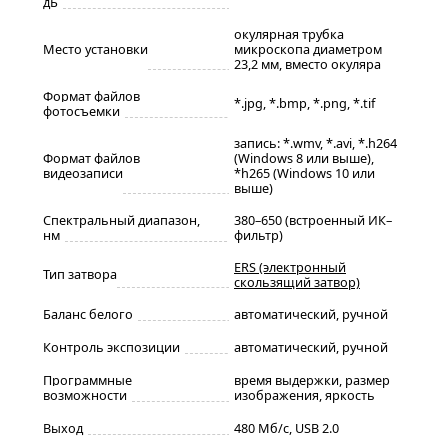
дБ
окулярная трубка
Место установки
микроскопа диаметром
23,2 мм, вместо окуляра
Формат файлов
*.jpg, *.bmp, *.png, *.tif
фотосъемки
запись: *.wmv, *.avi, *.h264
Формат файлов
(Windows 8 или выше),
видеозаписи
*h265 (Windows 10 или
выше)
Спектральный диапазон,
380–650 (встроенный ИК–
нм
фильтр)
ERS (электронный
Тип затвора
скользящий затвор)
Баланс белого
автоматический, ручной
Контроль экспозиции
автоматический, ручной
Программные
время выдержки, размер
возможности
изображения, яркость
Выход
480 Мб/с, USB 2.0