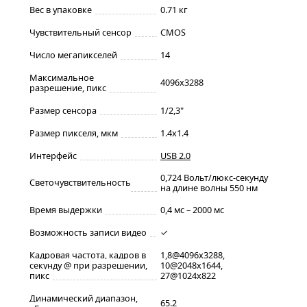
Вес в упаковке
0.71 кг
Чувствительный сенсор
CMOS
Число мегапикселей
14
Максимальное
4096x3288
разрешение, пикс
Размер сенсора
1/2,3"
Размер пикселя, мкм
1.4x1.4
Интерфейс
USB 2.0
0,724 Вольт/люкс-секунду
Светочувствительность
на длине волны 550 нм
Время выдержки
0,4 мс – 2000 мс
Возможность записи видео
✓
Кадровая частота, кадров в
1,8@4096x3288,
секунду @ при разрешении,
10@2048x1644,
пикс
27@1024x822
Динамический диапазон,
65.2