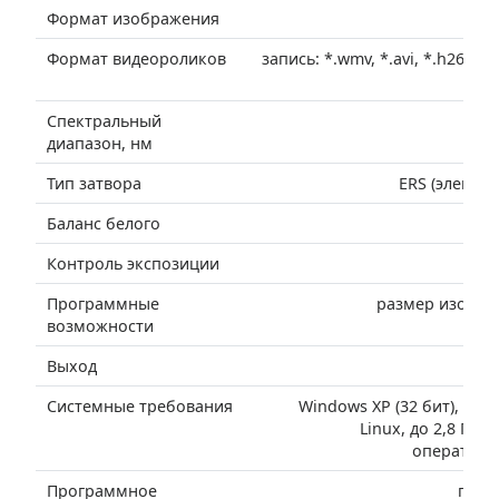
Формат изображения
Формат видеороликов
запись: *.wmv, *.avi, *.h264 (
Спектральный
диапазон, нм
Тип затвора
ERS (электр
Баланс белого
Контроль экспозиции
Программные
размер изобра
возможности
Выход
Системные требования
Windows XP (32 бит), Vista
Linux, до 2,8 ГГц
оперативно
Программное
прог