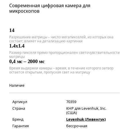
Современная цифровая камера для
микроскопов
14
Разрешение матрицы – число мегапикселей, из которых она
состоит; влияет на детализацию картинки
1.4x1.4
Размер пикселя прямо пропорционален светочувствительности
матрицы
0,4 мс – 2000 мс
Время выдержки камеры – время, в течение которого затвор
остается открытым, пропуская свет на матрицу
Наличие
Артикул
70359
Страна
КНР для Levenhuk, Inc.
(США)
Бренд
Levenhuk (Левенгук)
Гарантия
бессрочная