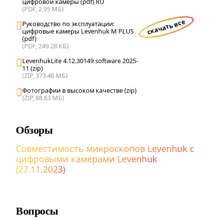
цифровой камеры (pdf) RU
(PDF, 2.95 МБ)
скачать все
Руководство по эксплуатации:
цифровые камеры Levenhuk M PLUS
(pdf)
(PDF, 249.28 КБ)
LevenhukLite 4.12.30149 software 2025-
11 (zip)
(ZIP, 373.46 МБ)
Фотографии в высоком качестве (zip)
(ZIP, 88.63 МБ)
Обзоры
Совместимость микроскопов Levenhuk с
цифровыми камерами Levenhuk
(27.11.2023)
Вопросы