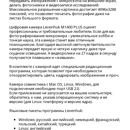
передавать изображение с микроскопа на внешний экран,
делать фотоснимки и видеозаписи исследований.
Максимальное разрешение картинки достигает 4096x3288
пикселей, что позволяет печатать фотографии даже на
листах большого формата.
Цифровая камера Levenhuk M1400 PLUS оценят
профессионалы и требовательные любители. Если для вас
фотографирование микромира – увлекательное хобби и
тонкая наука, эта камера станет вам отличным
помощником. Благодаря высокой светочувствительности
камера передает яркую и четкую картинку даже при
скудном освещении. А видеоролики на 27 кадрах в секунду
получаются плавными и «живыми».
В комплекте с камерой идет специальная редакционная
программа, которая позволит при необходимости
откорректировать цвета, кадрировать изображение и проч.
Камера совместима с Mac OS, Linux, Windows, для
подключения необходим порт USB 2.0.
Если приложение не запускается на вашем компьютере,
обратитесь к нам, указав операционную систему и ее
версию (для Linux: платформу и версию ядра).
Языковые пакеты программы Levenhuk:
Windows: русский, английский, немецкий, французский,
польский, китайский, турецкий
Linux: английский