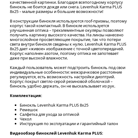
качественной картинки. Благодаря всепогодному корпусу
бинокль не боится дождя или снега. Levenhuk Karma PLUS
8x25 – малые размеры и большие возможности!
В конструкции бинокля используются roof-призмы, поэтому
корпус такой компактный. В бинокле используется
улучшенная оптика – трехэлементные окуляры позволяют
получить картинку высокого качества. На линзы нанесено
многослойное просветляющее покрытие, так что потери
света внутри бинокля сведены к нулю. Levenhuk Karma PLUS
8x25 дает «живое» изображение с точной цветопередачей.
Корпус наполнен азотом, поэтому оптика не запотевает
даже при высокой влажности.
Каждый пользователь может подстроить бинокль под свои
индивидуальные особенности: межзрачковое расстояние
регулируется, есть возможность настройки диоптрий.
Корпус покрыт светло-серой резиновой оболочкой –
бинокль удобно держать, он не выскальзывает из рук.
Комплектация:
Бинокль Levenhuk Karma PLUS 8x25
Ремешок
Салфетка для ухода за оптикой
Чехол
Инструкция по эксплуатации и гарантийный талон
Видеообзор биноклей Levenhuk Karma PLUS: