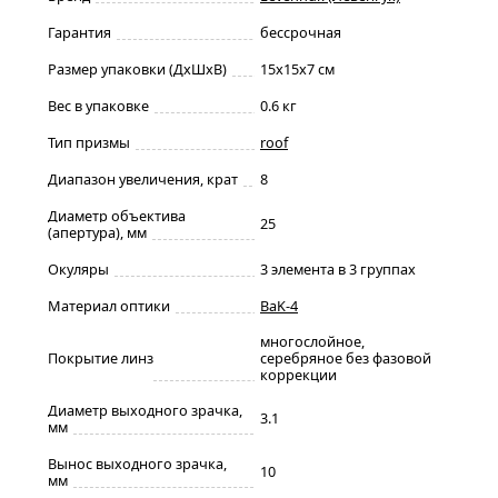
Гарантия
бессрочная
Размер упаковки (ДxШxВ)
15x15x7 см
Вес в упаковке
0.6 кг
Тип призмы
roof
Диапазон увеличения, крат
8
Диаметр объектива
25
(апертура), мм
Окуляры
3 элемента в 3 группах
Материал оптики
BaK-4
многослойное,
Покрытие линз
серебряное без фазовой
коррекции
Диаметр выходного зрачка,
3.1
мм
Вынос выходного зрачка,
10
мм