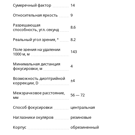
Сумеречный фактор
14
Относительная яркость
9
Разрешающая
8.6
способность, угл. секунд
Реальный угол зрения, °
8.2
Поле зрения на удалении
143
1000 м, м
Минимальная дистанция
4
фокусировки, м
Возможность диоптрийной
±4
коррекции, D
Межзрачковое расстояние,
56 — 72
мм
Способ фокусировки
центральная
Наглазники окуляров
резиновые
Корпус
обрезиненный