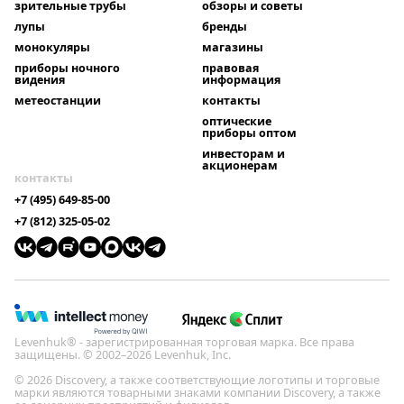
зрительные трубы
обзоры и советы
лупы
бренды
монокуляры
магазины
приборы ночного
правовая
видения
информация
метеостанции
контакты
оптические
приборы оптом
инвесторам и
акционерам
контакты
+7 (495) 649-85-00
+7 (812) 325-05-02
Levenhuk® - зарегистрированная торговая марка. Все права
защищены. © 2002–2026 Levenhuk, Inc.
© 2026 Discovery, а также соответствующие логотипы и торговые
марки являются товарными знаками компании Discovery, а также