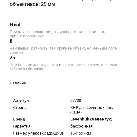
объективов: 25 мм
Roof
Призмы позволяют видеть изображение правильно
ориентированным
8
Чем выше кратность, тем крупнее объект, но меньше поле
зрения
25
Чем больше апертура, тем изображение светлее, но больше
габариты бинокля
Наличие
Артикул
67708
Страна
КНР для Levenhuk, Inc.
(США)
Бренд
Levenhuk (Левенгук)
Гарантия
бессрочная
Размер упаковки (ДxШxВ)
15x15x7 см