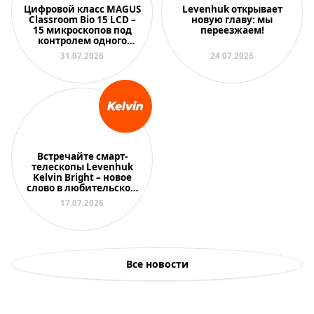
Цифровой класс MAGUS
Levenhuk открывает
Classroom Bio 15 LCD –
новую главу: мы
15 микроскопов под
переезжаем!
контролем одного
преподавателя
31.07.2026
24.07.2026
Встречайте смарт-
телескопы Levenhuk
Kelvin Bright – новое
слово в любительской
астрономии
17.07.2026
Все новости