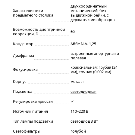
двухкоординатный
Характеристики
механический, без
предметного столика
выдвижной рейки, с
держателями образцов
Возможность диоптрийной
±5
коррекции, D
Конденсор
Аббе N.A. 1,25
встроенные апертурная и
Диафрагма
полевая
коаксиальная; грубая (24
Фокусировка
мм), точная (0.002 мм)
Корпус
металл
Подсветка
светодиодная
Регулировка яркости
✓
Источник питания
110–220 В
Тип лампы подсветки
светодиод 3 Вт
Светофильтры
голубой