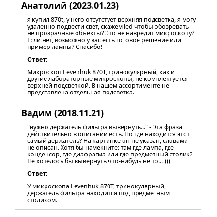
Анатолий (2023.01.23)
я купил 870t, у него отсутстует верхняя подсветка, я могу
удаленно подвести свет, скажем led чтобы обозревать
не прозрачные объекты? Это не навредит микроскопу?
Если нет, возможно у вас есть готовое решение или
пример лампы? Спасибо!
Ответ:
Микроскоп Levenhuk 870T, тринокулярный, как и
другие лабораторные микроскопы, не комплектуется
верхней подсветкой. В нашем ассортименте не
представлена отдельная подсветка.
Вадим (2018.11.21)
"нужно держатель фильтра вывернуть..." - Эта фраза
действительно в описании есть. Но где находится этот
самый держатель? На картинке он не указан, словами
не описан. Хотя бы намекните: там где лампа, где
конденсор, где диафрагма или где предметный столик?
Не хотелось бы вывернуть что-нибудь не то... )))
Ответ:
У микроскопа Levenhuk 870T, тринокулярный,
держатель фильтра находится под предметным
столиком.