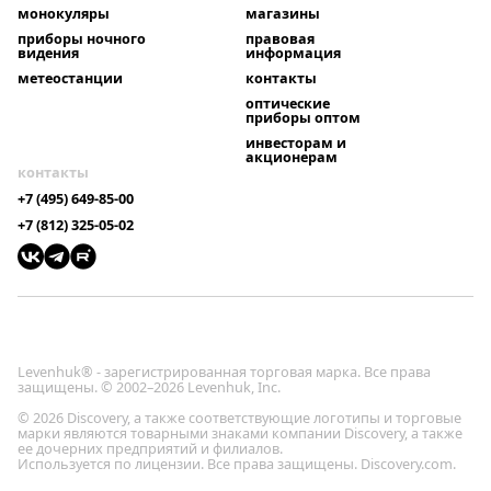
монокуляры
магазины
приборы ночного
правовая
видения
информация
метеостанции
контакты
оптические
приборы оптом
инвесторам и
акционерам
контакты
+7 (495) 649-85-00
+7 (812) 325-05-02
Levenhuk® - зарегистрированная торговая марка. Все права
защищены. © 2002–2026 Levenhuk, Inc.
© 2026 Discovery, а также соответствующие логотипы и торговые
марки являются товарными знаками компании Discovery, а также
ее дочерних предприятий и филиалов.
Используется по лицензии. Все права защищены. Discovery.com.