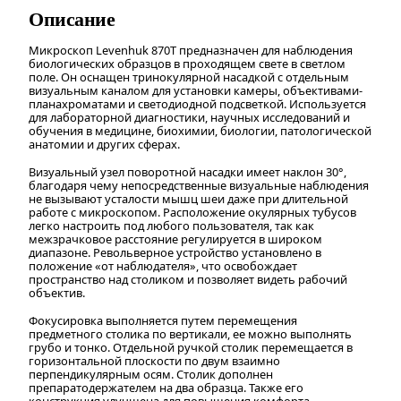
Описание
Микроскоп Levenhuk 870T предназначен для наблюдения
биологических образцов в проходящем свете в светлом
поле. Он оснащен тринокулярной насадкой с отдельным
визуальным каналом для установки камеры, объективами-
планахроматами и светодиодной подсветкой. Используется
для лабораторной диагностики, научных исследований и
обучения в медицине, биохимии, биологии, патологической
анатомии и других сферах.
Визуальный узел поворотной насадки имеет наклон 30°,
благодаря чему непосредственные визуальные наблюдения
не вызывают усталости мышц шеи даже при длительной
работе с микроскопом. Расположение окулярных тубусов
легко настроить под любого пользователя, так как
межзрачковое расстояние регулируется в широком
диапазоне. Револьверное устройство установлено в
положение «от наблюдателя», что освобождает
пространство над столиком и позволяет видеть рабочий
объектив.
Фокусировка выполняется путем перемещения
предметного столика по вертикали, ее можно выполнять
грубо и тонко. Отдельной ручкой столик перемещается в
горизонтальной плоскости по двум взаимно
перпендикулярным осям. Столик дополнен
препаратодержателем на два образца. Также его
конструкция улучшена для повышения комфорта