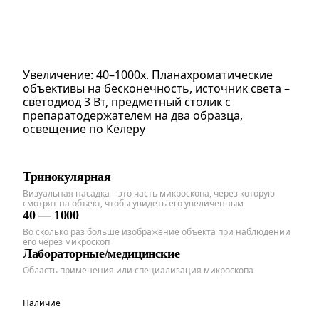
Увеличение: 40–1000х. Планахроматические
объективы на бесконечность, источник света –
светодиод 3 Вт, предметный столик с
препаратодержателем на два образца,
освещение по Кёлеру
Тринокулярная
Визуальная насадка – это часть микроскопа, через которую
смотрят на объект, чтобы увидеть его увеличенным
40 — 1000
Во сколько раз больше изображение объекта при наблюдении
его через микроскоп
Лабораторные/медицинские
Область применения или специализация микроскопа
Наличие