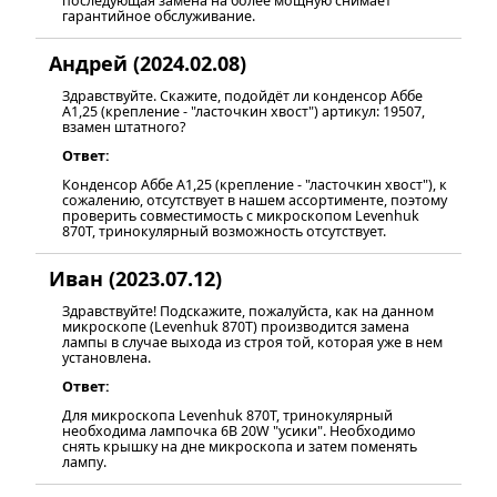
последующая замена на более мощную снимает
гарантийное обслуживание.
Андрей (2024.02.08)
Здравствуйте. Скажите, подойдëт ли конденсор Аббе
А1,25 (крепление - "ласточкин хвост") артикул: 19507,
взамен штатного?
Ответ:
Конденсор Аббе А1,25 (крепление - "ласточкин хвост"), к
сожалению, отсутствует в нашем ассортименте, поэтому
проверить совместимость с микроскопом Levenhuk
870T, тринокулярный возможность отсутствует.
Иван (2023.07.12)
Здравствуйте! Подскажите, пожалуйста, как на данном
микроскопе (Levenhuk 870T) производится замена
лампы в случае выхода из строя той, которая уже в нем
установлена.
Ответ:
Для микроскопа Levenhuk 870T, тринокулярный
необходима лампочка 6В 20W "усики". Необходимо
снять крышку на дне микроскопа и затем поменять
лампу.