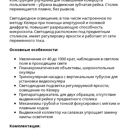
пользователя – убрана выдвижная зубчатая рейка. Столик
перемещается плавно, без рывков.
Светодиодное освещение, в том числе настроенное по
методу Кёлера при помощи апертурной и полевой
диафрагм, повышает разрешающую способность
микроскопа. Светодиод расположен под предметным
столиком, имеет регулировку яркости и работает от сети
переменного тока.
Основные особенности:
Увеличение от 40 до 1000 крат, наблюдения в светлом
поле в проходящем свете
Планахроматические объективы, широкопольные
окуляры
Тринокулярная насадка с вертикальным тубусом для
установки видеоокуляра
Светодиодная подсветка регулируемой яркости,
освещение по Кёлеру
Препаратодержатель для двух образцов, отсутствие
выдвижной рейки у предметного столика
Механизмы грубой и тонкой фокусировки с мягким и
плавным ходом
Выдвижной коллектор на салазках упрощает замену
лампы осветителя
Комплектация: