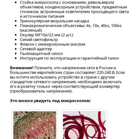
Стойка микроскопа с основанием, револьвером
объективов, конденсорным устройством, предметным
столиком, встроенным осветителем проходящего света
и источником питания
Тринокулярная визуальная насадка
Планахроматические объективы: 4x, 10x, 40xs, 100xs
(масляный)
Окуляр WF10х/22 мм (2 шт.)
Синий светофильтр
Флакон с иммерсионным маслом
Сетевой адаптер
Пылезащитный чехол
Инструкция по эксплуатации и гарантийный талон
Внимание!
Помните, что напряжение сети в России и
большинстве европейских стран составляет 220-240 В. Если
вы хотите использовать устройство в стране с другим
стандартом сетевого напряжения, необходимо включать
его в розетку только через соответствующий конвертер
(преобразователь напряжения).
Это можно увидеть под микроскопом: