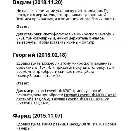
Вадим (2018.11.20)
Не нашел в описании установку светофильтров. Где
находится держатель, как правильно установить?
Техника прекрасная, а в описании много белых пятен...
Ответ:
Для установки светофильтров на микроскоп Levenhuk
870T, тринокулярный, нужно держатель фильтра
вывернуть, чтобы вставить нужный фильтр.
Георгий (2018.02.18)
Здравствуйте, можно ли этому микроскопу заменить
объектив wf 10x. Или придется покупать головку. Если
возможно приобрести скиньте пожалуйста
ссылку.Заранее спасибо
Ответ:
Для микроскоп Levenhuk 870T, тринокулярный
рекомендуем приобрести
Окуляр Levenhuk MED 10x/18
с сеткой (D23,2 мм)
,
Окуляр Levenhuk MED 10x/18 со
шкалой (D23,2 мм)
Фарид (2015.11.07)
Здравствуйте, какая разница между D870T и 870T кроме
камеры?