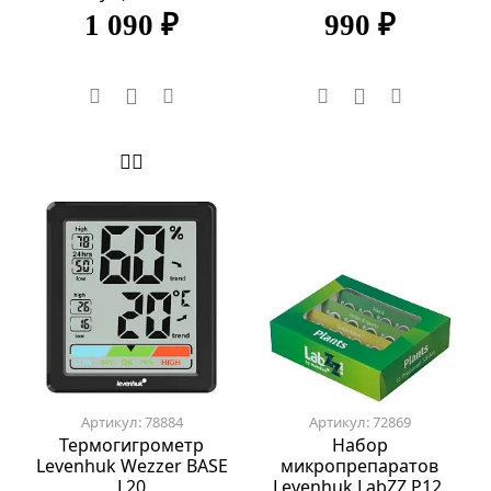
1 090 ₽
990 ₽
Артикул: 78884
Артикул: 72869
Термогигрометр
Набор
Levenhuk Wezzer BASE
микропрепаратов
L20
Levenhuk LabZZ P12,