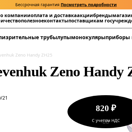
Бессрочная гарантия
Посмотреть подробности
г
о компании
оплата и доставка
акции
бренды
магази
ничество
полезное
контакты
поставщикам госучреж
ли
зрительные трубы
лупы
монокуляры
приборы 
venhuk Zeno Handy ZH25
evenhuk Zeno Handy
0/21
820 ₽
С учетом НДС