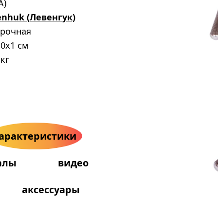
А)
enhuk (Левенгук)
срочная
0x1 см
 кг
арактеристики
алы
видео
аксессуары