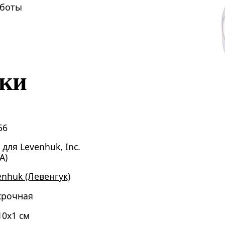
аботы
ики
56
 для Levenhuk, Inc.
А)
enhuk (Левенгук)
срочная
10x1 см