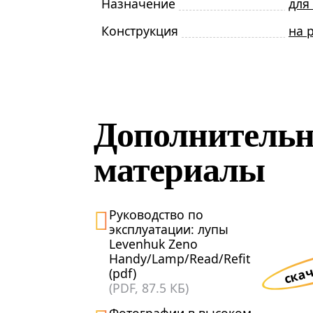
Назначение
для
Конструкция
на 
Дополнитель
материалы
Руководство по
эксплуатации: лупы
Levenhuk Zeno
скач
Handy/Lamp/Read/Refit
(pdf)
(PDF, 87.5 КБ)