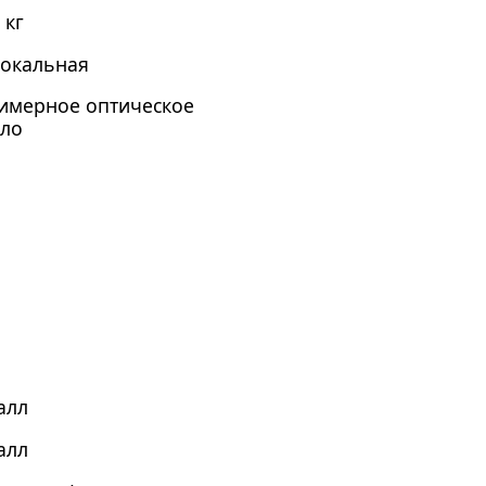
 кг
окальная
имерное оптическое
кло
алл
алл