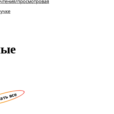
 чтения/просмотровая
ручке
ные
ать все