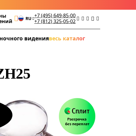
+7 (495) 649-85-00
ны
RU
дений
+7 (812) 325-05-02
ночного видения
весь каталог
 ZH25