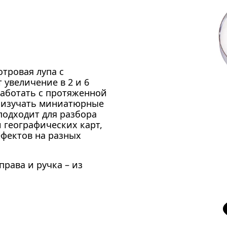
отровая лупа с
 увеличение в 2 и 6
работать с протяженной
– изучать миниатюрные
подходит для разбора
и географических карт,
фектов на разных
права и ручка – из