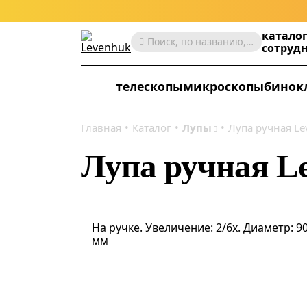
катало
Поиск, по названию, артикулу, категории и др.
сотруд
телескопы
микроскопы
бинок
Главная
Каталог
Лупы
Лупа ручная Le
Лупа ручная L
На ручке. Увеличение: 2/6х. Диаметр: 9
мм