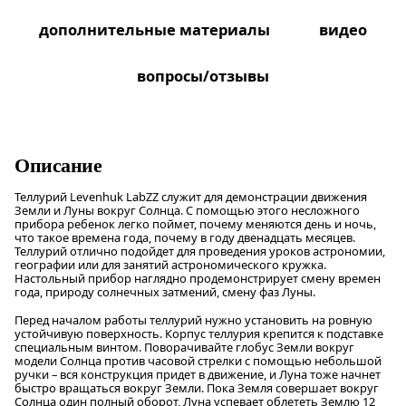
дополнительные материалы
видео
вопросы/отзывы
Описание
Теллурий Levenhuk LabZZ служит для демонстрации движения
Земли и Луны вокруг Солнца. С помощью этого несложного
прибора ребенок легко поймет, почему меняются день и ночь,
что такое времена года, почему в году двенадцать месяцев.
Теллурий отлично подойдет для проведения уроков астрономии,
географии или для занятий астрономического кружка.
Настольный прибор наглядно продемонстрирует смену времен
года, природу солнечных затмений, смену фаз Луны.
Перед началом работы теллурий нужно установить на ровную
устойчивую поверхность. Корпус теллурия крепится к подставке
специальным винтом. Поворачивайте глобус Земли вокруг
модели Солнца против часовой стрелки с помощью небольшой
ручки – вся конструкция придет в движение, и Луна тоже начнет
быстро вращаться вокруг Земли. Пока Земля совершает вокруг
Солнца один полный оборот, Луна успевает облететь Землю 12