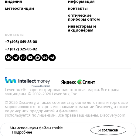
видения
информация
метеостанции
контакты
оптические
приборы оптом
инвесторам и
акционерам
контакты
+7 (495) 649-85-00
+7 (812) 325-05-02
Levenhuk® - зарегистрированная торговая марка. Все права
защищены. © 2002–2026 Levenhuk, Inc.
© 2026 Discovery, а также соответствующие логотипы и торговые
марки являются товарными знаками компании Discovery, а также
ее дочерних предприятий и филиалов.
Используется по лицензии. Все права защищены. Discovery.com.
Политика конфиденциальности
Мы используем файлы cookie.
Я согласен
Подробнее