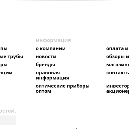
информация
опы
о компании
оплата и
ые трубы
новости
обзоры и
яры
бренды
магазин
анции
правовая
контакт
информация
оптические приборы
инвесто
оптом
акционе
остей.