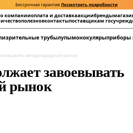
Бессрочная гарантия
Посмотреть подробности
г
о компании
оплата и доставка
акции
бренды
магази
ничество
полезное
контакты
поставщикам госучреж
ли
зрительные трубы
лупы
монокуляры
приборы 
завоевывать международный рынок
олжает завоевывать
й рынок