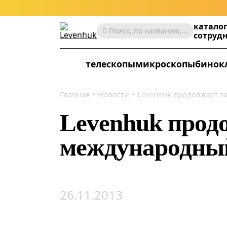
катало
Поиск, по названию, артикулу, категории и др.
сотруд
телескопы
микроскопы
бинок
Главная
Новости
Levenhuk продолжает 
Levenhuk прод
международны
26.11.2013