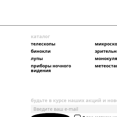
каталог
телескопы
микроск
бинокли
зрительн
лупы
монокул
приборы ночного
метеост
видения
будьте в курсе наших акций и нов