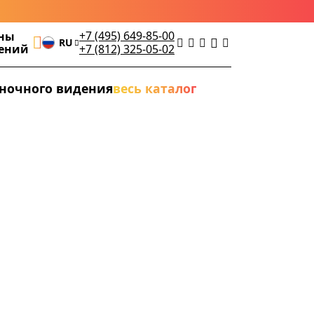
+7 (495) 649-85-00
ны
RU
дений
+7 (812) 325-05-02
ночного видения
весь каталог