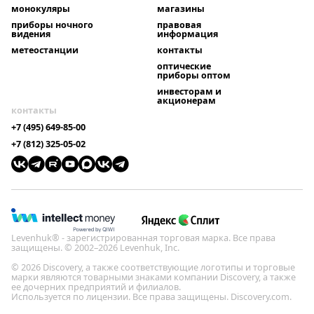
монокуляры
магазины
приборы ночного
правовая
видения
информация
метеостанции
контакты
оптические
приборы оптом
инвесторам и
акционерам
контакты
+7 (495) 649-85-00
+7 (812) 325-05-02
Levenhuk® - зарегистрированная торговая марка. Все права
защищены. © 2002–2026 Levenhuk, Inc.
© 2026 Discovery, а также соответствующие логотипы и торговые
марки являются товарными знаками компании Discovery, а также
ее дочерних предприятий и филиалов.
Используется по лицензии. Все права защищены. Discovery.com.