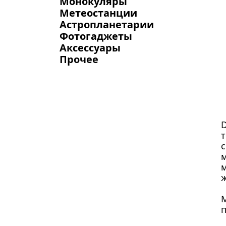
Монокуляры
Метеостанции
Астропланетарии
Фотогаджеты
Аксессуары
Прочее
D
т
с
м
м
М
п