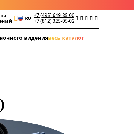
+7 (495) 649-85-00
ны
RU
дений
+7 (812) 325-05-02
ночного видения
весь каталог
)