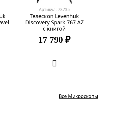
Артикул: 78735
Артикул: 
uk
Телескоп Levenhuk
Телескоп L
avel
Discovery Spark 767 AZ
Discovery Sp
с книгой
с кни
17 790 ₽
17 79
Все Микроскопы