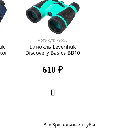
Артикул: 79653
Артикул: 
uk
Бинокль Levenhuk
Бинокль L
tor
Discovery Basics BB10
Discovery B
8x2
610 ₽
1 69
Все Зрительные трубы