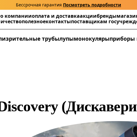
Бессрочная гарантия
Посмотреть подробности
г
о компании
оплата и доставка
акции
бренды
магази
ничество
полезное
контакты
поставщикам госучреж
ли
зрительные трубы
лупы
монокуляры
приборы 
Discovery (Дискавери