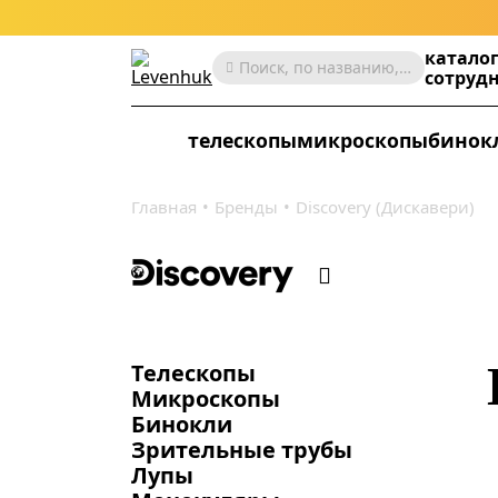
катало
Поиск, по названию, артикулу, категории и др.
сотруд
телескопы
микроскопы
бинок
Главная
Бренды
Discovery (Дискавери)
Телескопы
Микроскопы
Бинокли
Зрительные трубы
Лупы