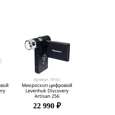
Артикул: 78163
Артикул: 
овой
Микроскоп цифровой
Микроскоп 
ery
Levenhuk Discovery
Levenhuk D
Artisan 256
Artisan
22 990 ₽
27 79